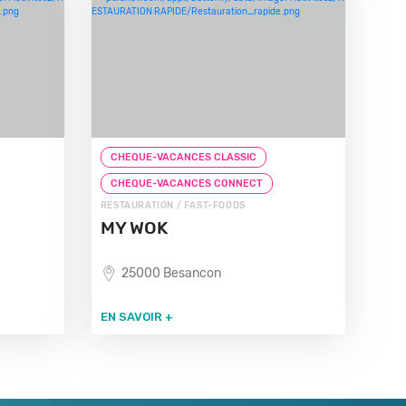
CHEQUE-VACANCES CLASSIC
CHEQUE-VACANCES CONNECT
RESTAURATION / FAST-FOODS
MY WOK
25000 Besancon
EN SAVOIR +