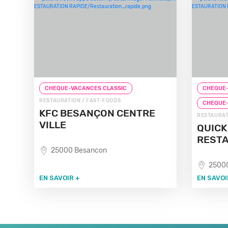
CHEQUE-VACANCES CLASSIC
CHEQUE-
RESTAURATION / FAST-FOODS
CHEQUE
KFC BESANÇON CENTRE
RESTAURAT
VILLE
QUIC
REST
25000 Besancon
2500
EN SAVOIR +
EN SAVOI