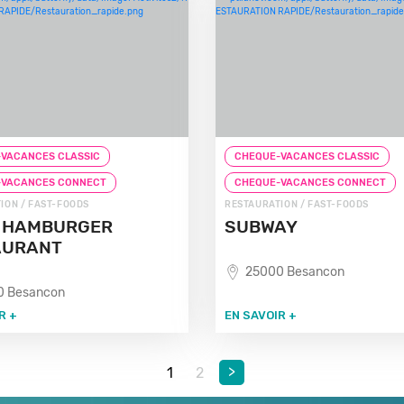
VACANCES CLASSIC
CHEQUE-VACANCES CLASSIC
-VACANCES CONNECT
CHEQUE-VACANCES CONNECT
ION / FAST-FOODS
RESTAURATION / FAST-FOODS
K HAMBURGER
SUBWAY
AURANT
25000 Besancon
0 Besancon
R +
EN SAVOIR +
>
1
2