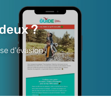
 deux ?
se d'évasion !