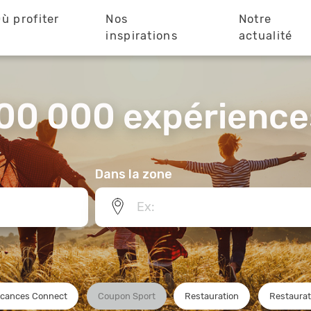
ù profiter
Nos
Notre
?
inspirations
actualité
00 000 expériences
Dans la zone
cances Connect
Coupon Sport
Restauration
Restaurat