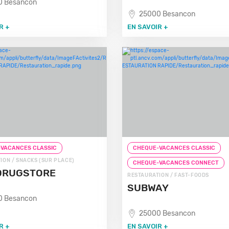
0 Besancon
25000 Besancon
R +
EN SAVOIR +
VACANCES CLASSIC
CHEQUE-VACANCES CLASSIC
ION / SNACKS (SUR PLACE)
CHEQUE-VACANCES CONNECT
DRUGSTORE
RESTAURATION / FAST-FOODS
SUBWAY
0 Besancon
25000 Besancon
R +
EN SAVOIR +