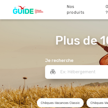
Navigation
Aller
au
Nos
O
principale
contenu
produits
principal
Plus de 1
Je recherche
Chèques-Vacances Classic
Chèques-Va