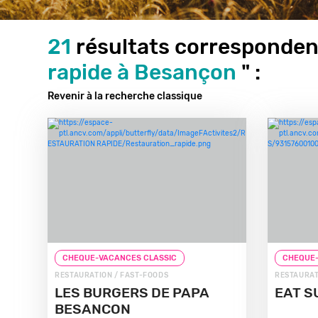
21
résultats correspondent
rapide à Besançon
" :
Revenir à la recherche classique
CHEQUE-VACANCES CLASSIC
CHEQUE-
RESTAURATION / FAST-FOODS
RESTAURAT
LES BURGERS DE PAPA
EAT S
BESANCON