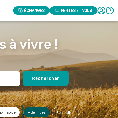
ÉCHANGES
PERTES ET VOLS
 à vivre !
Rechercher
ion rapide
+ de Filtres
Réinitialiser