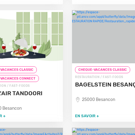
VACANCES CLASSIC
CHEQUE-VACANCES CLASSIC
RESTAURATION / FAST-FOODS
-VACANCES CONNECT
BAGELSTEIN BESAN
ION / FAST-FOODS
L'AIR TANDOORI
25000 Besancon
0 Besancon
R +
EN SAVOIR +