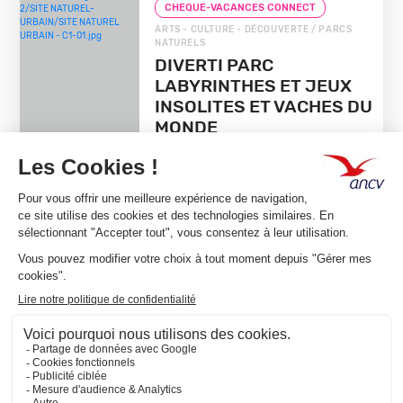
CHEQUE-VACANCES CONNECT
ARTS - CULTURE - DÉCOUVERTE / PARCS
NATURELS
DIVERTI PARC
LABYRINTHES ET JEUX
INSOLITES ET VACHES DU
MONDE
71320 Toulon Sur Arroux
EN SAVOIR +
1
Team Classic,
Connect ou