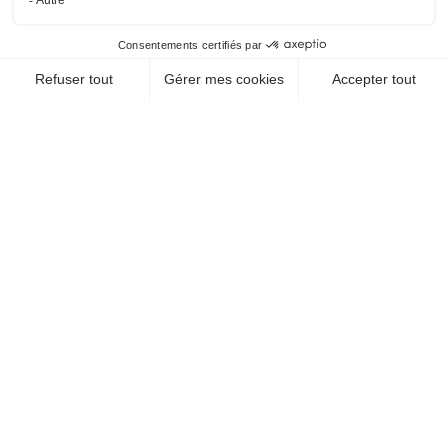
les deux ?
Abonnez-vous à la
Newsletter et recevez votre
dose d'évasion !
Lien
JE M'ABONNE