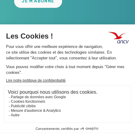
JE M'ABONNE
A propos 👇
Suivez-nous 👇
Infos légales 👇
Phishing : restez vigilants👇