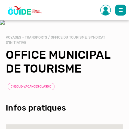
Aller
au
contenu
principal
VOYAGES - TRANSPORTS / OFFICE DU TOURISME, SYNDICAT
D'INITIATIVE
OFFICE MUNICIPAL
DE TOURISME
CHEQUE-VACANCES CLASSIC
Infos pratiques