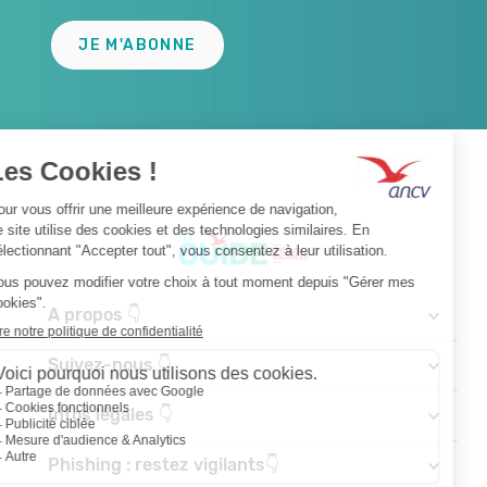
JE M'ABONNE
A propos 👇
Suivez-nous 👇
Infos légales 👇
Phishing : restez vigilants👇