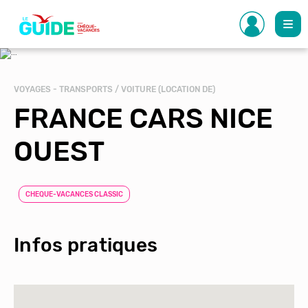
Aller
au
contenu
principal
VOYAGES - TRANSPORTS / VOITURE (LOCATION DE)
FRANCE CARS NICE
OUEST
CHEQUE-VACANCES CLASSIC
Infos pratiques