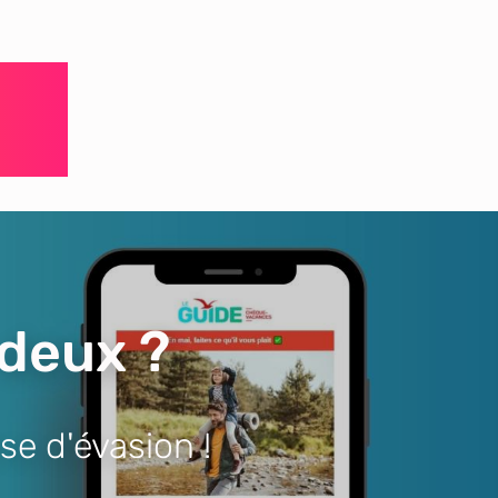
 deux ?
se d'évasion !