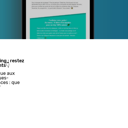
ing : restez
nts👇
ue aux
ues-
ces : que
?