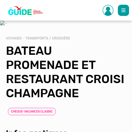
Aller
au
contenu
principal
VOYAGES - TRANSPORTS / CROISIÈRE
BATEAU
PROMENADE ET
RESTAURANT CROISI
CHAMPAGNE
CHEQUE-VACANCES CLASSIC