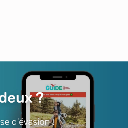
 deux ?
se d'évasion !