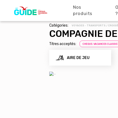
Navigation
Aller
au
Nos
O
principale
contenu
produits
principal
Catégories:
VOYAGES - TRANSPORTS / CROISI
COMPAGNIE DE
Titres acceptés:
CHEQUE-VACANCES CLASSIC
AIRE DE JEU