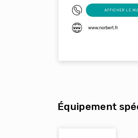
05 53 29 40 44
AFFICHER LE N
www.norbert.fr
Équipement spéc