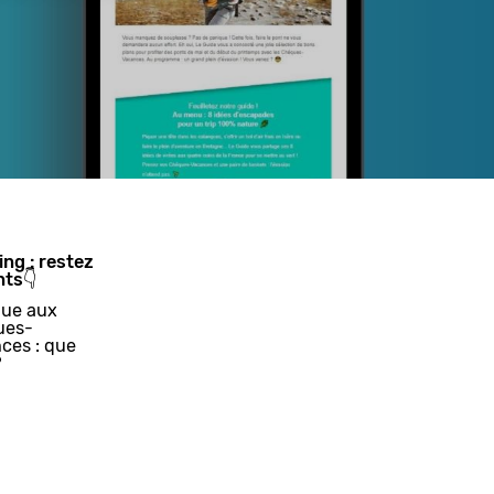
ing : restez
nts👇
ue aux
ues-
ces : que
?