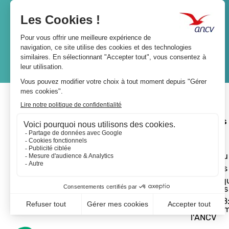
Lien
JE M'ABONNE
A propos 
L'ANCV
Le réseau
Les actus
Les Chèq
Vacances
Départ 18:
programm
l'ANCV