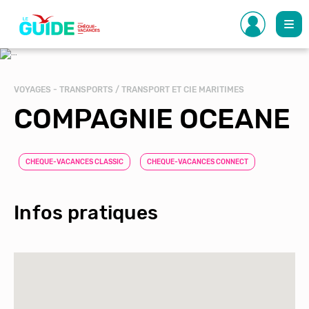
Aller
au
contenu
principal
VOYAGES - TRANSPORTS / TRANSPORT ET CIE MARITIMES
COMPAGNIE OCEANE
CHEQUE-VACANCES CLASSIC
CHEQUE-VACANCES CONNECT
Infos pratiques