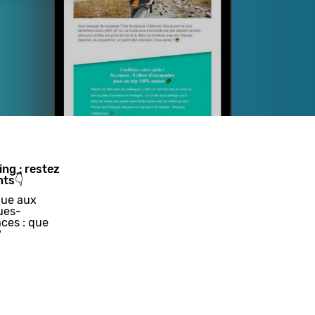
ing : restez
nts👇
ue aux
ues-
ces : que
?