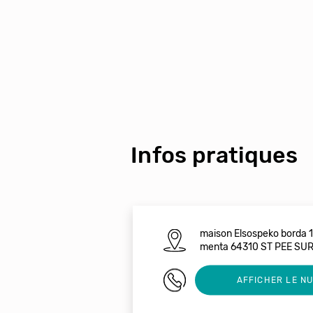
Infos pratiques
maison Elsospeko borda 
menta 64310 ST PEE SU
0611695693
AFFICHER LE N