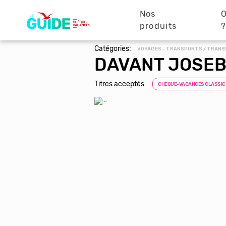
Navigation
Aller
au
Nos
O
principale
contenu
produits
principal
Catégories:
VOYAGES - TRANSPORTS / TRANSP
DAVANT JOSE
Titres acceptés:
CHEQUE-VACANCES CLASSIC