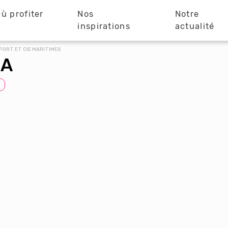
ù profiter
Nos
Notre
?
inspirations
actualité
ORT ET CIE MARITIMES
BA