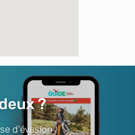
 deux ?
se d'évasion !