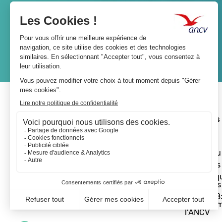
Lien
JE M'ABONNE
A propos 
L'ANCV
Le réseau
Les actus
Les Chèq
Vacances
Départ 18:
programm
l'ANCV