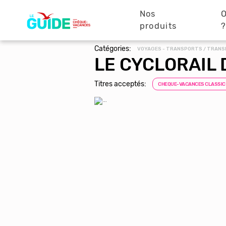
Navigation
Aller
au
Nos
O
principale
contenu
produits
principal
Catégories:
VOYAGES - TRANSPORTS / TRANS
LE CYCLORAIL
Titres acceptés:
CHEQUE-VACANCES CLASSIC