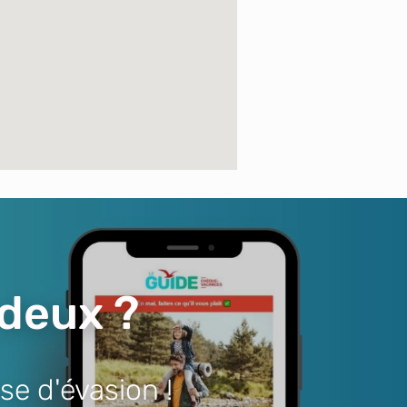
 deux ?
se d'évasion !