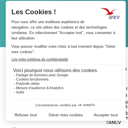
Lien
JE M'ABONNE
A propos 
L'ANCV
Le réseau
Les actus
Les Chèq
Vacances
Départ 18:
programm
l'ANCV