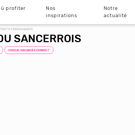
ù profiter
Nos
Notre
?
inspirations
actualité
PORTS FERROVIAIRES
 DU SANCERROIS
CHEQUE-VACANCES CONNECT