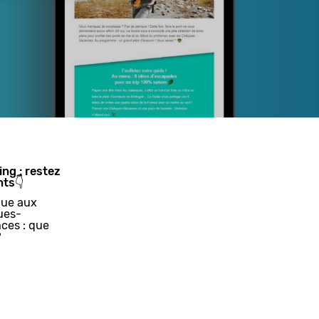
ing : restez
nts👇
ue aux
ues-
ces : que
?