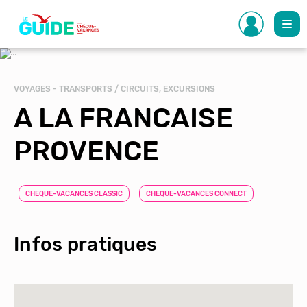
Aller
au
contenu
principal
VOYAGES - TRANSPORTS / CIRCUITS, EXCURSIONS
A LA FRANCAISE
PROVENCE
CHEQUE-VACANCES CLASSIC
CHEQUE-VACANCES CONNECT
Infos pratiques