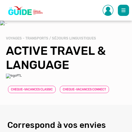
Aller
au
contenu
principal
VOYAGES - TRANSPORTS / SÉJOURS LINGUISTIQUES
ACTIVE TRAVEL &
LANGUAGE
CHEQUE-VACANCES CLASSIC
CHEQUE-VACANCES CONNECT
Correspond à vos envies