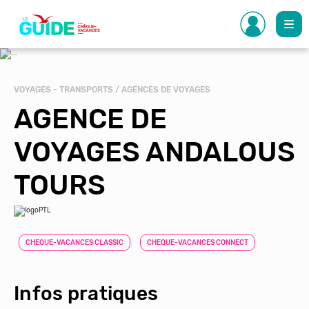
Aller
au
contenu
principal
VOYAGES - TRANSPORTS / AGENCES DE VOYAGES
AGENCE DE
VOYAGES ANDALOUS
TOURS
CHEQUE-VACANCES CLASSIC
CHEQUE-VACANCES CONNECT
Infos pratiques