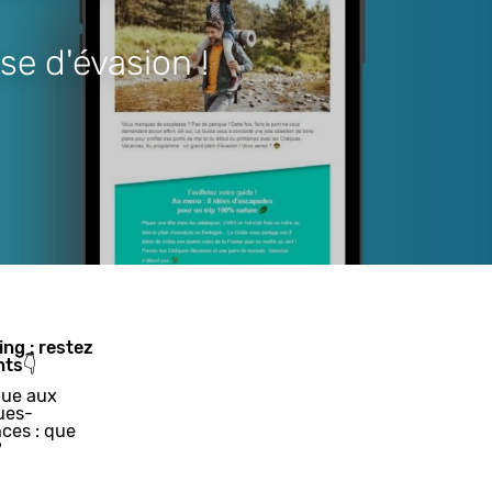
se d'évasion !
ing : restez
nts👇
ue aux
ues-
ces : que
?