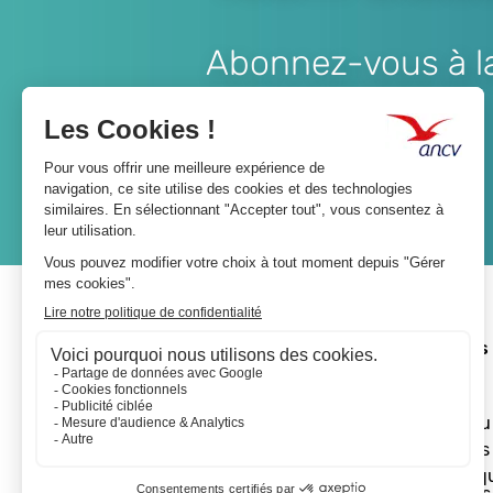
Abonnez-vous à la 
Lien
JE M'ABONNE
A propos 
L'ANCV
Le réseau
Les actus
Les Chèq