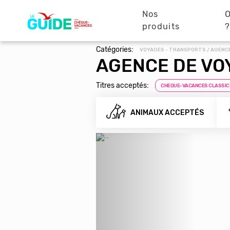
Navigation
Aller
au
Nos
O
principale
contenu
produits
principal
Catégories:
VOYAGES - TRANSPORTS / AGENC
AGENCE DE VO
Titres acceptés:
CHEQUE-VACANCES CLASSIC
ANIMAUX ACCEPTÉS