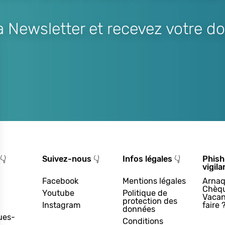
Newsletter et recevez votre do
👇
Suivez-nous 👇
Infos légales 👇
Phish
vigila
Facebook
Mentions légales
Arnaq
Chèq
Youtube
Politique de
Vacan
protection des
Instagram
faire 
données
ues-
Conditions