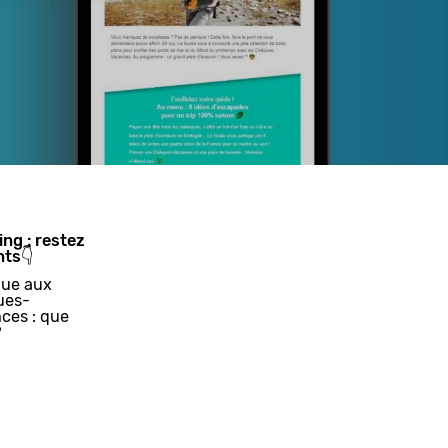
ing : restez
nts👇
ue aux
ues-
ces : que
?