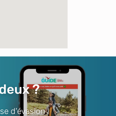
 deux ?
se d'évasion !