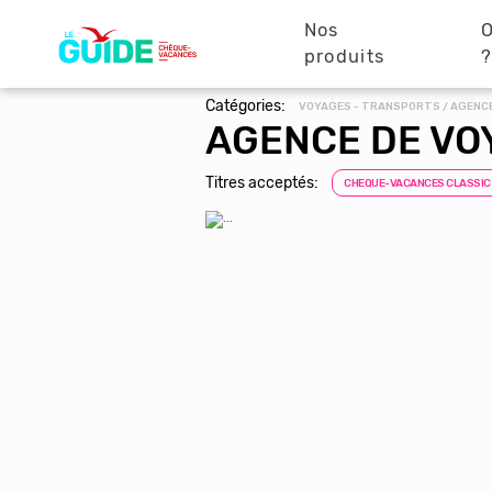
Navigation
Aller
au
Nos
O
principale
contenu
produits
principal
Catégories:
VOYAGES - TRANSPORTS / AGENC
AGENCE DE VO
Titres acceptés:
CHEQUE-VACANCES CLASSIC