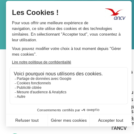
Lien
JE M'ABONNE
A propos 
L'ANCV
Le réseau
Les actus
Les Chèq
Vacances
Départ 18:
programm
l'ANCV