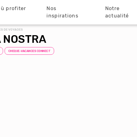
ù profiter
Nos
Notre
?
inspirations
actualité
ES DE VOYAGES
 NOSTRA
CHEQUE-VACANCES CONNECT