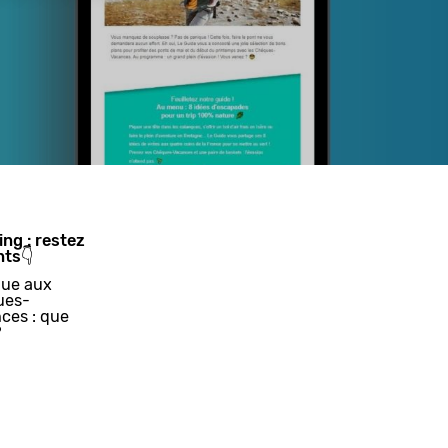
ing : restez
nts👇
ue aux
ues-
ces : que
?