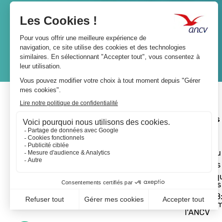
Lien
JE M'ABONNE
A propos 
L'ANCV
Le réseau
Les actus
Les Chèq
Vacances
Départ 18:
programm
l'ANCV