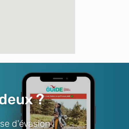
 deux ?
se d'évasion !