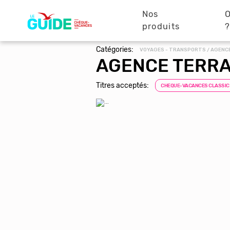
Navigation
Aller
au
Nos
O
principale
contenu
produits
principal
Catégories:
VOYAGES - TRANSPORTS / AGENC
AGENCE TERRA
Titres acceptés:
CHEQUE-VACANCES CLASSIC