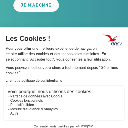
JE M'ABONNE
A propos 👇
Suivez-nous 👇
Infos légales 👇
Phishing : restez vigilants👇