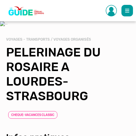
Aller
au
contenu
principal
VOYAGES - TRANSPORTS / VOYAGES ORGANISÉS
PELERINAGE DU
ROSAIRE A
LOURDES-
STRASBOURG
CHEQUE-VACANCES CLASSIC