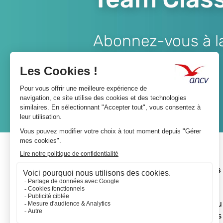
Abonnez-vous à la 
Lien
JE M'ABONNE
A propos 
L'ANCV
Le réseau
Les actus