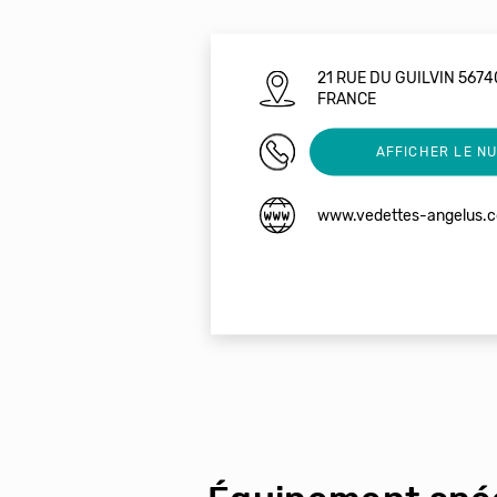
21 RUE DU GUILVIN 567
FRANCE
02 97 57 30 29
AFFICHER LE N
www.vedettes-angelus.