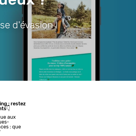
se d'évasion !
ing : restez
nts👇
ue aux
ues-
ces : que
?