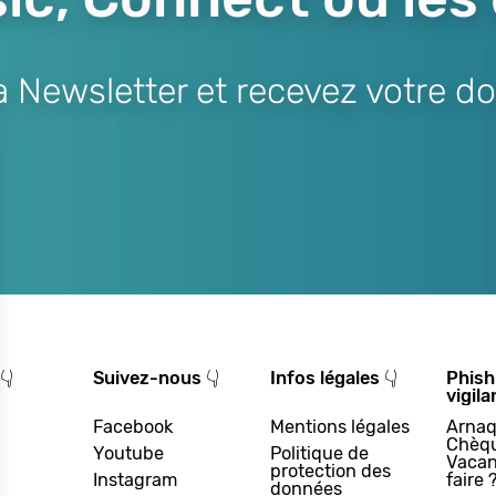
Newsletter et recevez votre do
👇
Suivez-nous 👇
Infos légales 👇
Phish
vigila
Facebook
Mentions légales
Arnaq
Chèq
Youtube
Politique de
Vacan
protection des
Instagram
faire 
données