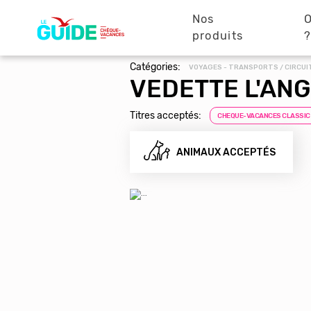
Navigation
Aller
au
Nos
O
principale
contenu
produits
principal
Catégories:
VOYAGES - TRANSPORTS / CIRCUI
VEDETTE L'AN
Titres acceptés:
CHEQUE-VACANCES CLASSIC
ANIMAUX ACCEPTÉS