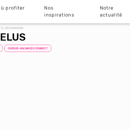
ù profiter
Nos
Notre
?
inspirations
actualité
TS, EXCURSIONS
GELUS
CHEQUE-VACANCES CONNECT