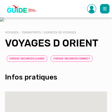
Aller
au
contenu
principal
VOYAGES - TRANSPORTS / AGENCES DE VOYAGES
VOYAGES D ORIENT
CHEQUE-VACANCES CLASSIC
CHEQUE-VACANCES CONNECT
Infos pratiques