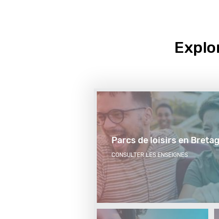
Première
remontée
Explor
Parcs de loisirs en Breta
CONSULTER LES ENSEIGNES