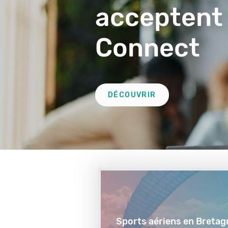
acceptent
Connect
Lien
DÉCOUVRIR
Deuxième
remontée
Sports aériens en Bretag