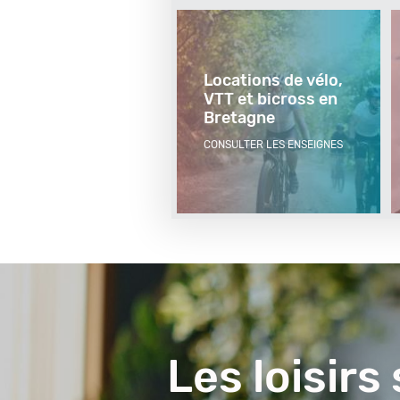
Locations de vélo,
VTT et bicross en
Bretagne
CONSULTER LES ENSEIGNES
Visuel
du
contenu
Les loisirs