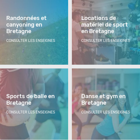
Randonnées et
Locations de
canyoning en
matériel de sport
Bretagne
en Bretagne
CONSULTER LES ENSEIGNES
CONSULTER LES ENSEIGNES
Sports de balle en
Danse et gym en
Bretagne
Bretagne
CONSULTER LES ENSEIGNES
CONSULTER LES ENSEIGNES