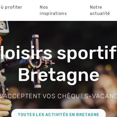
ù profiter
Nos
Notre
?
inspirations
actualité
loisirs sporti
Bretagne
I ACCEPTENT VOS CHÈQUES-VACAN
TOUTES LES ACTIVITÉS EN BRETAGNE