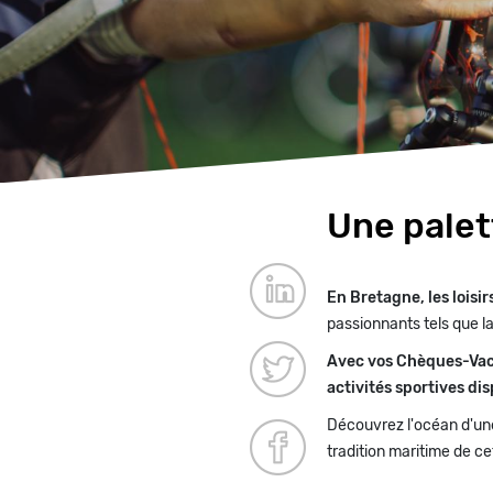
Une palet
Paragraphes
En Bretagne, les loisi
passionnants tels que la
Avec vos Chèques-Vaca
activités sportives di
Découvrez l'océan d'une
tradition maritime de ce