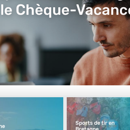
 le Chèque-Vacanc
Sports de tir en
ne
Bretagne