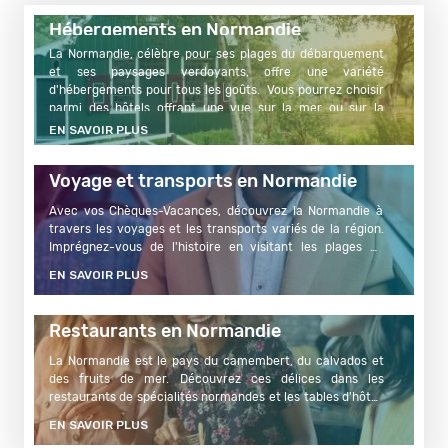
Première
Hébergements en Normandie
remontée
La Normandie, célèbre pour ses plages du débarquement 
et ses paysages verdoyants, offre une variété 
d'hébergements pour tous les goûts.  Vous pourrez choisir 
parmi des hôtels offrant une vue sur la mer ou sur la 
campagne normande, des campings au cœur...
EN SAVOIR PLUS
Voyage et transports en Normandie
Avec vos Chèques-Vacances, découvrez la Normandie à 
travers les voyages et les transports variés de la région.   
Imprégnez-vous de l'histoire en visitant les plages du 
débarquement et les musées associés, explorez les 
EN SAVOIR PLUS
charmantes villes de Rouen et Caen...
Restaurants en Normandie
La Normandie est le pays du camembert, du calvados et 
des fruits de mer. Découvrez ces délices dans les 
restaurants de spécialités normandes et les tables d'hôtes 
conviviales.   Venez découvrir des brasseries qui proposent 
EN SAVOIR PLUS
des plats traditionnels...