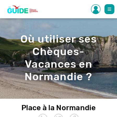
Aller
au
contenu
principal
Visuel
de
l'entête
Où utiliser ses
Chèques-
Vacances en
Normandie ?
Place à la Normandie