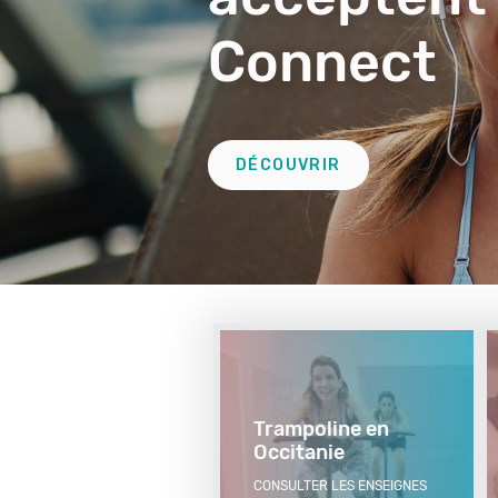
Connect
Lien
DÉCOUVRIR
Deuxième
remontée
Trampoline en
Occitanie
CONSULTER LES ENSEIGNES