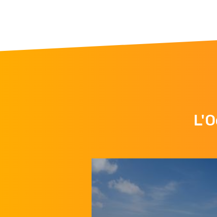
Troisième
remontée
L'O