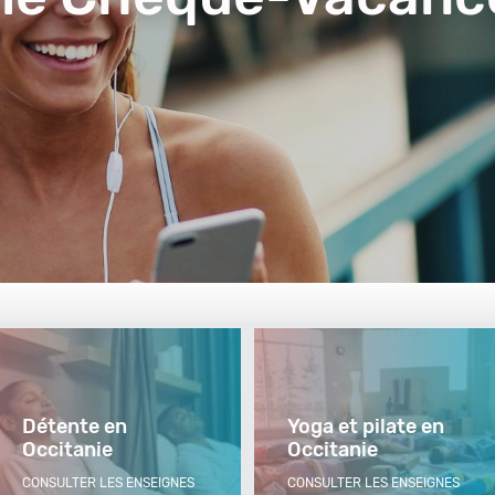
Détente en
Yoga et pilate en
Occitanie
Occitanie
CONSULTER LES ENSEIGNES
CONSULTER LES ENSEIGNES