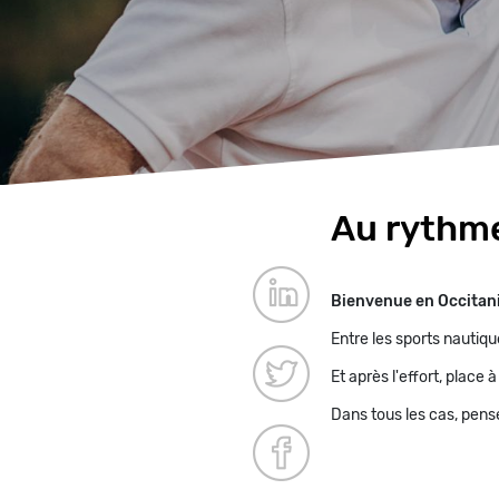
Au rythme
Paragraphes
Bienvenue en Occitanie 
Entre les sports nautiqu
Et après l'effort, plac
Dans tous les cas, pens
Première