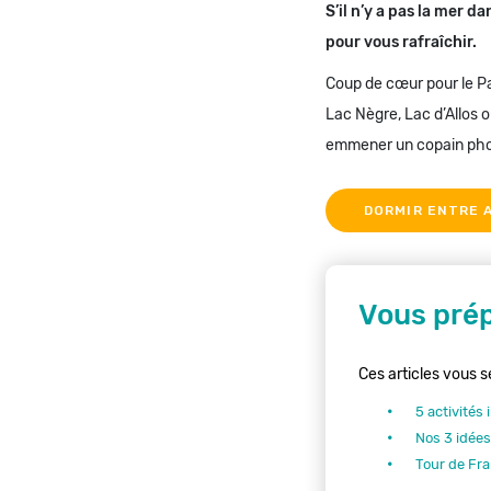
S’il n’y a pas la mer 
pour vous rafraîchir.
Coup de cœur pour le Pa
Lac Nègre, Lac d’Allos 
emmener un copain pho
DORMIR ENTRE A
Vous prép
Ces articles vous se
5 activités 
Nos 3 idée
Tour de Fra