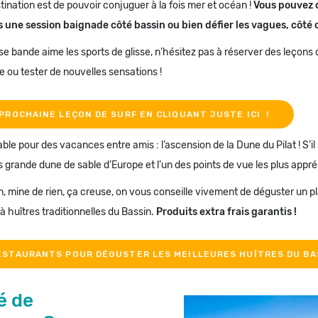
ination est de pouvoir conjuguer à la fois mer et océan !
Vous pouvez
ès une session baignade côté bassin ou bien défier les vagues, côté 
euse bande aime les sports de glisse, n’hésitez pas à réserver des leçons 
e ou tester de nouvelles sensations !
PROCHAINE LEÇON DE SURF EN CLIQUANT JUSTE ICI !
le pour des vacances entre amis : l’ascension de la Dune du Pilat ! S’il 
lus grande dune de sable d’Europe et l’un des points de vue les plus appré
an, mine de rien, ça creuse, on vous conseille vivement de déguster un p
 huîtres traditionnelles du Bassin.
Produits extra frais garantis !
ESTAURANTS POUR DÉGUSTER LES MEILLEURES HUÎTRES DU BA
é de