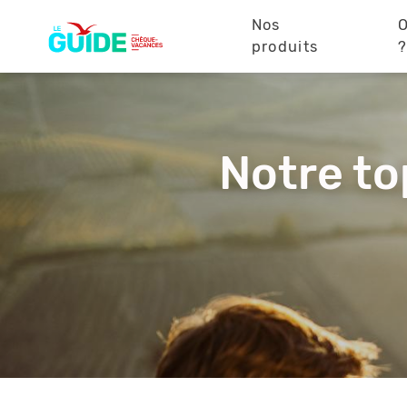
Navigation
Aller
au
Nos
O
principale
contenu
produits
principal
Notre to