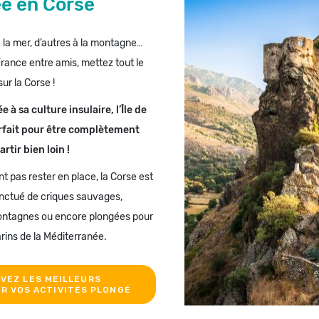
e en Corse
à la mer, d’autres à la montagne…
ance entre amis, mettez tout le
ur la Corse !
à sa culture insulaire, l’Île de
arfait pour être complètement
rtir bien loin !
t pas rester en place, la Corse est
ponctué de criques sauvages,
ontagnes ou encore plongées pour
arins de la Méditerranée.
VEZ LES MEILLEURS
R VOS ACTIVITÉS PLONGÉ