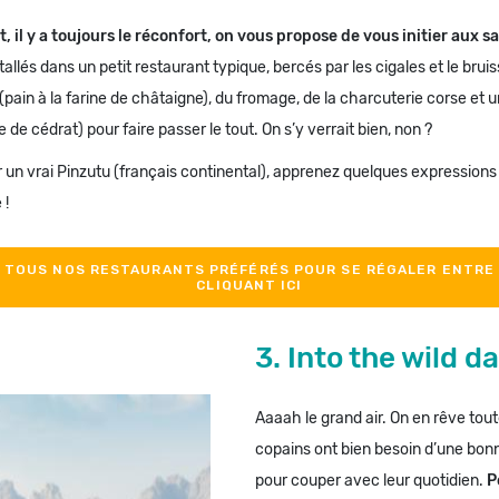
, il y a toujours le réconfort, on vous propose de vous initier aux s
allés dans un petit restaurant typique, bercés par les cigales et le bru
(pain à la farine de châtaigne), du fromage, de la charcuterie corse et u
 de cédrat) pour faire passer le tout. On s’y verrait bien, non ?
 un vrai Pinzutu (français continental), apprenez quelques expressions
 !
! TOUS NOS RESTAURANTS PRÉFÉRÉS POUR SE RÉGALER ENTRE 
CLIQUANT ICI
3. Into the wild d
Aaaah le grand air. On en rêve tout
copains ont bien besoin d’une bo
pour couper avec leur quotidien.
P