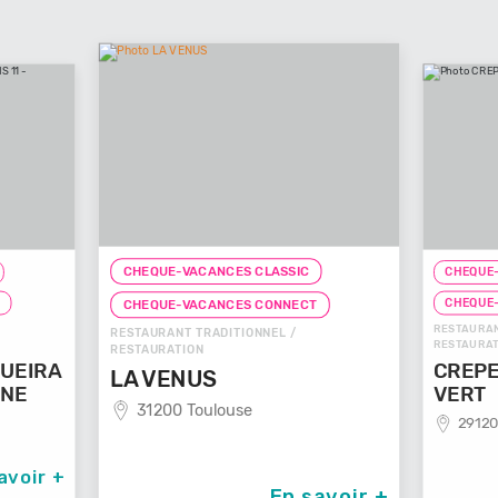
CHEQUE-VACANCES CLASSIC
CHEQUE-
T
CHEQUE
CHEQUE-VACANCES CONNECT
RESTAURAN
RESTAURANT TRADITIONNEL /
RESTAURAT
RESTAURATION
UEIRA
CREPE
LA VENUS
NNE
VERT
31200 Toulouse
29120
avoir +
En savoir +