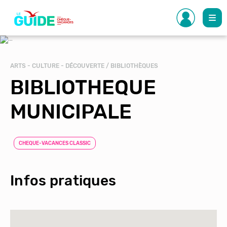
Aller
au
contenu
principal
ARTS - CULTURE - DÉCOUVERTE / BIBLIOTHÈQUES
BIBLIOTHEQUE
MUNICIPALE
CHEQUE-VACANCES CLASSIC
Infos pratiques