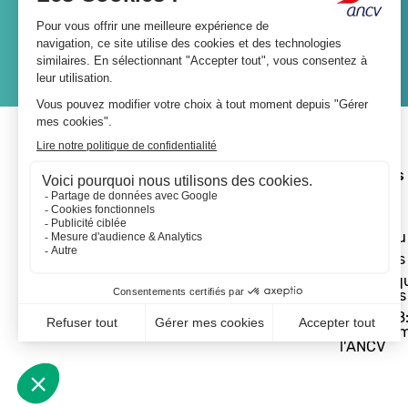
JE M'ABONNE
A propos 
L'ANCV
Le réseau
Les actus
Les Chèq
Vacances
Départ 18:
programm
l'ANCV