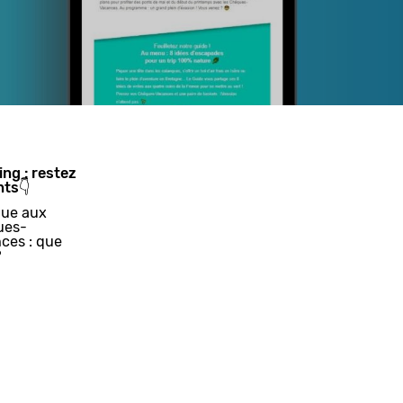
ing : restez
nts👇
ue aux
ues-
ces : que
?