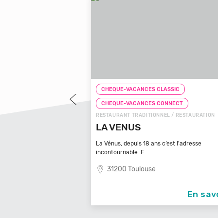
-VACANCES CLASSIC
CHEQUE-VACANCES CLASSIC
-VACANCES CONNECT
CHEQUE-VACANCES CONNEC
NT TRADITIONNEL / RESTAURATION
RESTAURANT DE SPÉCIALITÉS /
ENUS
CREPERIE LE RAY
depuis 18 ans c’est l'adresse
29120 Plomeur
nable. F
0 Toulouse
En savoir +