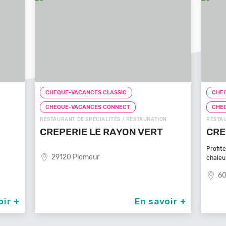
CHEQUE-VACANCES CLASSIC
T
CHEQUE-VACANCES CONNECT
 RESTAURATION
RESTAURANT DE SPÉCIALITÉS / RESTAURATION
ON VERT
CREPE TOUCH BEAUVAIS
Profitez d’un service à table dans un cadre
chaleureux et
60000 Beauvais
En savoir +
En savoir +