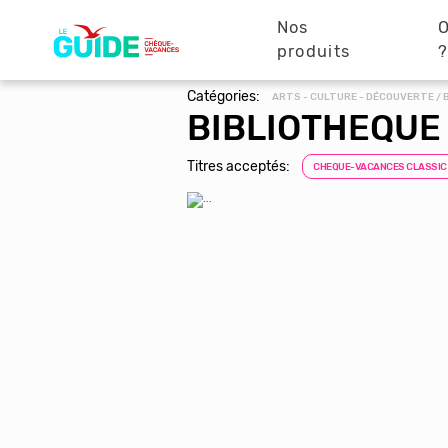
Navigation
Aller
au
Nos
O
principale
contenu
produits
principal
Catégories:
ARTS - CULTURE - DÉCOUVERTE / 
BIBLIOTHEQUE
Titres acceptés:
CHEQUE-VACANCES CLASSIC