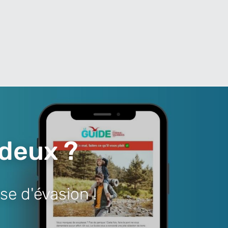
 deux ?
se d'évasion !