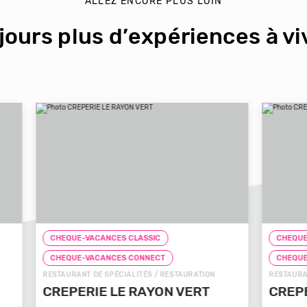
ALLEZ ENCORE PLUS LOIN
jours plus d’expériences à viv
CHEQUE-VACANCES CLASSIC
CHEQ
CHEQUE-VACANCES CONNECT
CHE
N
RESTAURANT DE SPÉCIALITÉS / RESTAURATION
FAST-F
CREPE TOUCH BEAUVAIS
PIZ