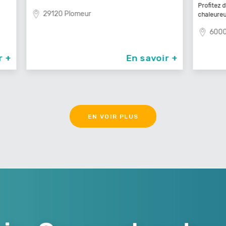
Profitez d’un service à table dans un cadre
81
chaleureux et
60000 Beauvais
oir +
En savoir +
EN VOIR PLUS