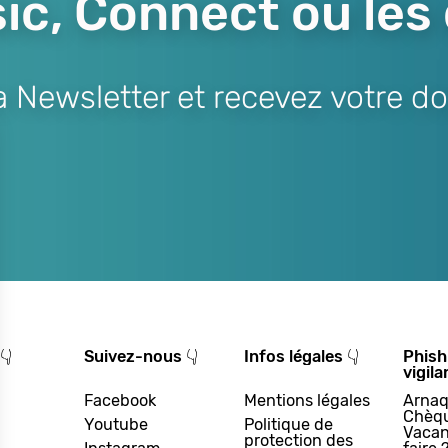
ic, Connect ou les
Newsletter et recevez votre do
👇
Suivez-nous 👇
Infos légales 👇
Phish
vigila
Facebook
Mentions légales
Arnaq
Chèq
Youtube
Politique de
Vacan
protection des