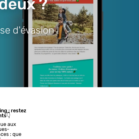
 deux ?
se d'évasion !
ing : restez
nts👇
ue aux
ues-
ces : que