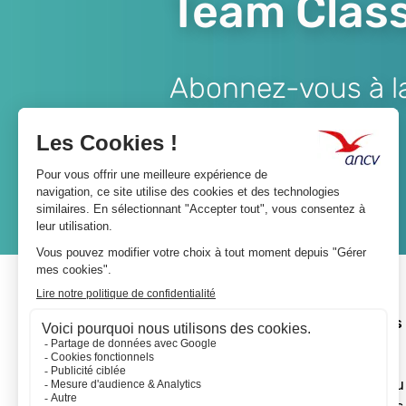
Team Class
Abonnez-vous à la 
Lien
JE M'ABONNE
A propos 
L'ANCV
Le réseau