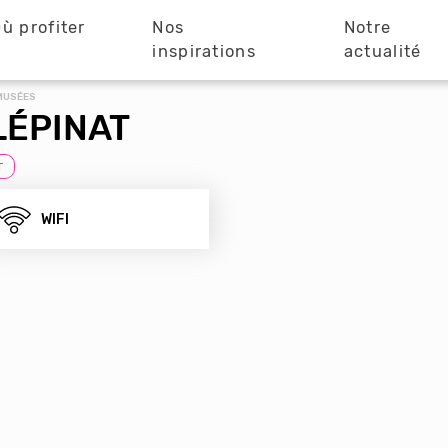
ù profiter
Nos
Notre
?
inspirations
actualité
 MUSÉES
LÉPINAT
T
WIFI