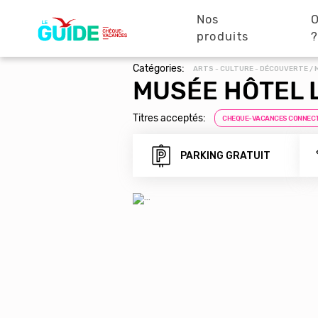
Navigation
Aller
au
Nos
O
principale
contenu
produits
principal
Catégories:
ARTS - CULTURE - DÉCOUVERTE /
MUSÉE HÔTEL 
Titres acceptés:
CHEQUE-VACANCES CONNEC
PARKING GRATUIT