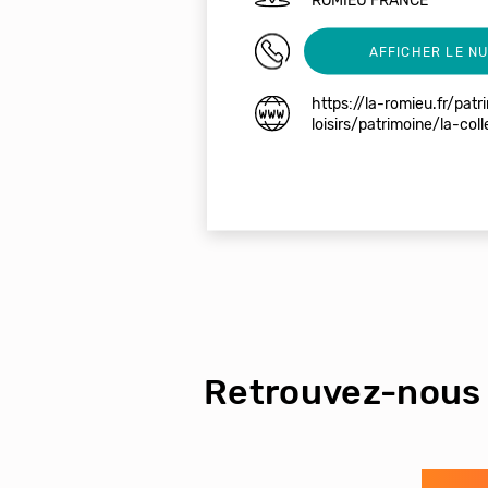
0562288633
AFFICHER LE N
https://la-romieu.fr/patr
loisirs/patrimoine/la-coll
Retrouvez-nous 