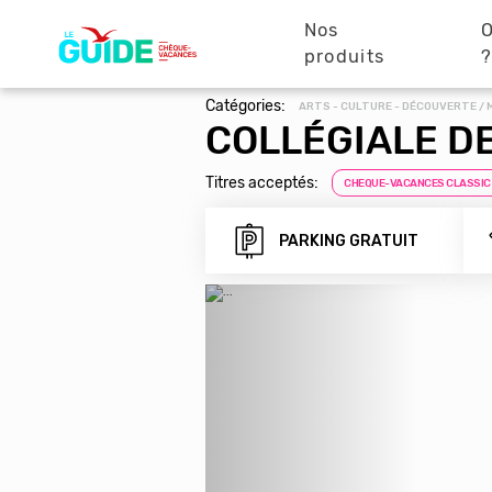
Navigation
Aller
au
Nos
O
principale
contenu
produits
principal
Catégories:
ARTS - CULTURE - DÉCOUVERTE /
COLLÉGIALE DE
Titres acceptés:
CHEQUE-VACANCES CLASSIC
PARKING GRATUIT