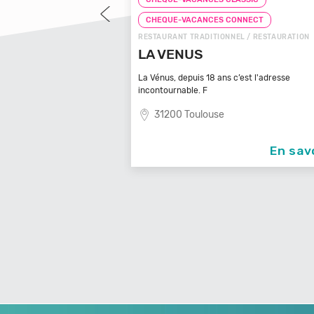
CONNECT
CHEQUE-VACANCES CONNECT
NEL / RESTAURATION
RESTAURANT DE SPÉCIALITÉS / RESTAURATIO
CREPERIE LE RAYON VERT
 c’est l'adresse
29120 Plomeur
En savoir +
En sav