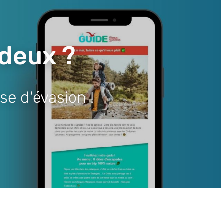
 deux ?
se d'évasion !