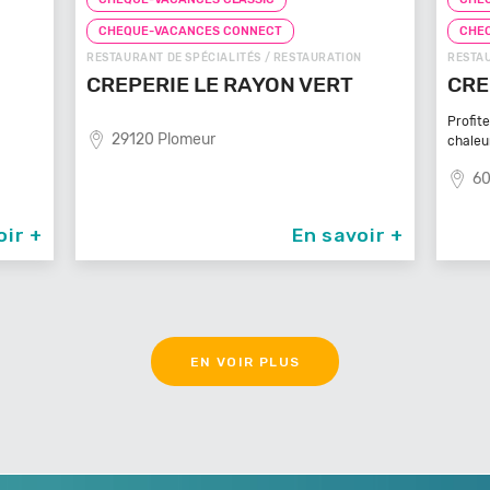
CHEQUE-VACANCES CONNECT
CHE
N
RESTAURANT DE SPÉCIALITÉS / RESTAURATION
FAST-F
CREPE TOUCH BEAUVAIS
PIZ
Profitez d’un service à table dans un cadre
81
chaleureux et
60000 Beauvais
oir +
En savoir +
EN VOIR PLUS