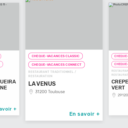
CHEQUE-VACANCES CLASSIC
CHEQUE-
T
CHEQUE
CHEQUE-VACANCES CONNECT
RESTAURAN
RESTAURANT TRADITIONNEL /
RESTAURAT
RESTAURATION
UEIRA
CREPE
LA VENUS
NNE
VERT
31200 Toulouse
29120
avoir +
En savoir +