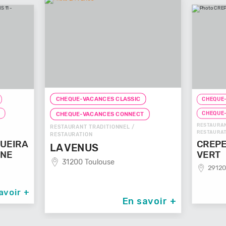
CHEQUE-VACANCES CLASSIC
CHEQUE-
T
CHEQUE
CHEQUE-VACANCES CONNECT
RESTAURAN
RESTAURANT TRADITIONNEL /
RESTAURAT
RESTAURATION
UEIRA
CREPE
LA VENUS
NNE
VERT
31200 Toulouse
29120
avoir +
En savoir +