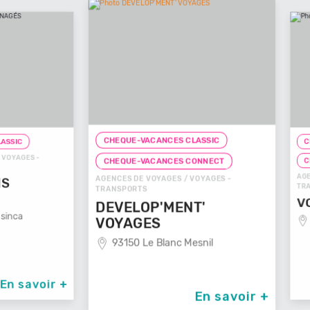
CHEQUE-VACANCES CLASSIC
CHEQUE-
ES -
CHEQUE
CHEQUE-VACANCES CONNECT
AGENCES D
AGENCES DE VOYAGES / VOYAGES -
TRANSPOR
TRANSPORTS
VOYAG
DEVELOP'MENT'
29100
VOYAGES
93150 Le Blanc Mesnil
avoir +
En savoir +