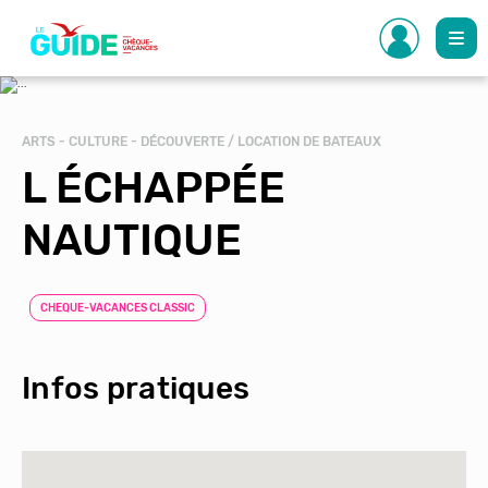
Aller
au
contenu
principal
ARTS - CULTURE - DÉCOUVERTE / LOCATION DE BATEAUX
L ÉCHAPPÉE
NAUTIQUE
CHEQUE-VACANCES CLASSIC
Infos pratiques