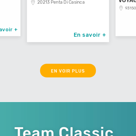
20213 Penta Di Casinca
VOYAGES
93150 Le Blanc Mes
En savoir +
EN VOIR PLUS
Team Classic,