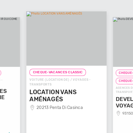
CHEQUE-VACANCES CLASSIC
CHEQUE-
VOITURE (LOCATION DE) / VOYAGES -
 -
CHEQUE
TRANSPORTS
AGENCES D
GES
LOCATION VANS
TRANSPOR
ME
AMÉNAGÉS
DEVEL
VOYA
20213 Penta Di Casinca
93150