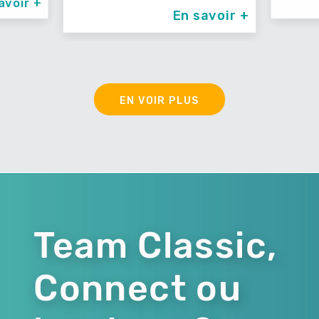
avoir +
En savoir +
EN VOIR PLUS
Team Classic,
Connect ou