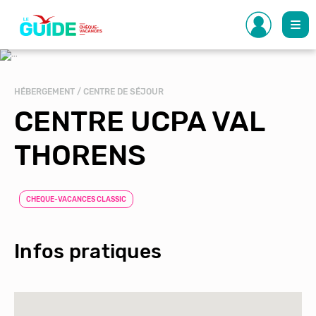
Aller
au
contenu
principal
HÉBERGEMENT / CENTRE DE SÉJOUR
CENTRE UCPA VAL
THORENS
CHEQUE-VACANCES CLASSIC
Infos pratiques