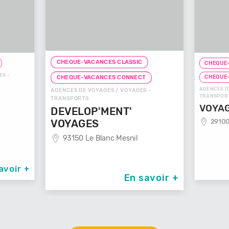
CHEQUE-VACANCES CLASSIC
CHEQUE-
ES -
CHEQUE
CHEQUE-VACANCES CONNECT
AGENCES D
AGENCES DE VOYAGES / VOYAGES -
TRANSPOR
TRANSPORTS
VOYAG
DEVELOP'MENT'
29100
VOYAGES
93150 Le Blanc Mesnil
avoir +
En savoir +