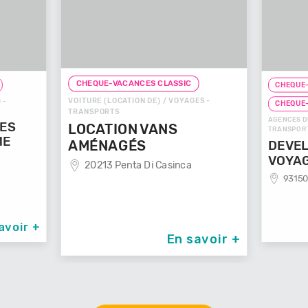
CHEQUE-VACANCES CLASSIC
CHEQUE-
VOITURE (LOCATION DE) / VOYAGES -
 -
CHEQUE
TRANSPORTS
AGENCES D
GES
LOCATION VANS
TRANSPOR
ME
AMÉNAGÉS
DEVEL
VOYA
20213 Penta Di Casinca
93150
avoir +
En savoir +