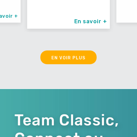
avoir +
En savoir +
EN VOIR PLUS
Team Classic,