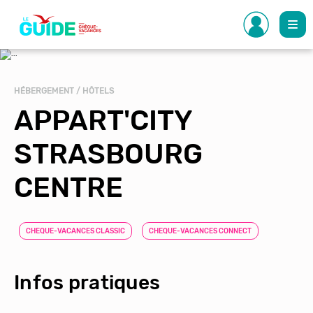
Aller
au
contenu
principal
HÉBERGEMENT / HÔTELS
APPART'CITY
STRASBOURG
CENTRE
CHEQUE-VACANCES CLASSIC
CHEQUE-VACANCES CONNECT
Infos pratiques