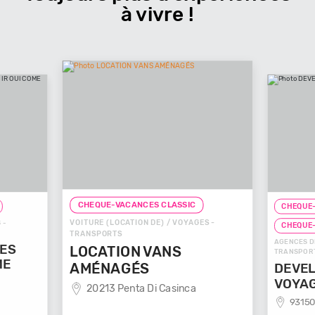
à vivre !
CHEQUE-VACANCES CLASSIC
CHEQUE-
VOITURE (LOCATION DE) / VOYAGES -
 -
CHEQUE
TRANSPORTS
AGENCES D
GES
LOCATION VANS
TRANSPOR
ME
AMÉNAGÉS
DEVEL
VOYA
20213 Penta Di Casinca
93150