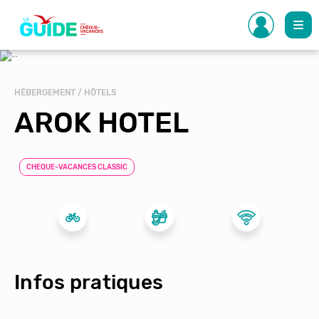
Aller
au
contenu
principal
HÉBERGEMENT / HÔTELS
AROK HOTEL
CHEQUE-VACANCES CLASSIC
Infos pratiques