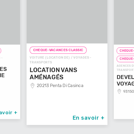
CHEQUE-VACANCES CLASSIC
CHEQUE-
VOITURE (LOCATION DE) / VOYAGES -
 -
CHEQUE
TRANSPORTS
AGENCES D
GES
LOCATION VANS
TRANSPOR
ME
AMÉNAGÉS
DEVEL
VOYA
20213 Penta Di Casinca
93150
avoir +
En savoir +