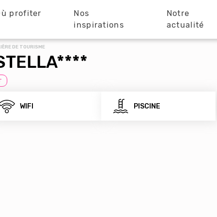
ù profiter
Nos
Notre
?
inspirations
actualité
IÈRE DE TOURISME
STELLA****
T
WIFI
PISCINE