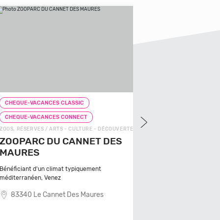
UE-VACANCES CLASSIC
CHEQUE-VACANCES CLAS
MINI GOLF / ARTS - CULTUR
QUE-VACANCES CONNECT
MINI GOLF LE M
RÉSERVES / ARTS - CULTURE - DÉCOUVERTE
PARC DU CANNET DES
Le minigolf Le Moulin à Lon
URES
dans son c
64140 Lons
ciant d'un climat typiquement
rranéen, Venez
340 Le Cannet Des Maures