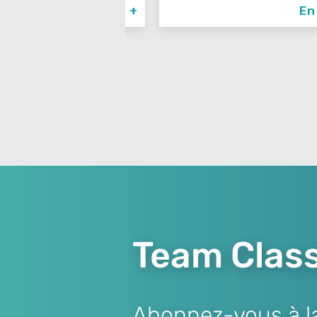
En savoir +
En sav
Team Class
Abonnez-vous à la 