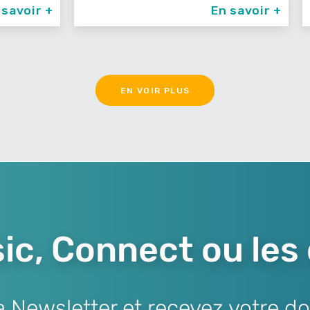
oir +
En savoir +
EN VOIR PLUS
ic, Connect ou les
Newsletter et recevez votre do