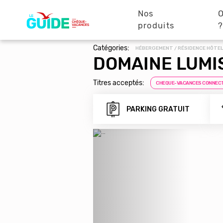
Navigation
Aller
au
Nos
O
principale
contenu
produits
principal
Catégories:
HÉBERGEMENT / RÉSIDENCE HÔTEL
DOMAINE LUMI
Titres acceptés:
CHEQUE-VACANCES CONNEC
PARKING GRATUIT