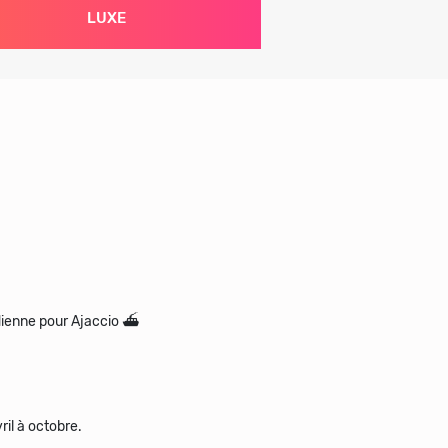
LUXE
idienne pour Ajaccio ⛴️
il à octobre.