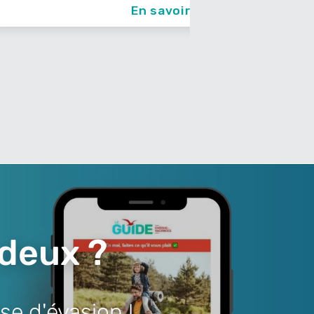
En savoir +
 deux ?
se d'évasion !