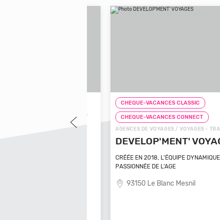
LASSIC
CHEQUE-VACANCES CLASSIC
 / VOYAGES - TRANSPORTS
CHEQUE-VACANCES CONNECT
NS AMÉNAGÉS
AGENCES DE VOYAGES / VOYAGES - TRANSPOR
DEVELOP'MENT' VOYAGES
asinca
CRÉÉE EN 2018, L'ÉQUIPE DYNAMIQUE ET
PASSIONNÉE DE L'AGE
93150 Le Blanc Mesnil