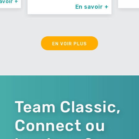
avoir +
En savoir +
EN VOIR PLUS
Team Classic,
Connect ou