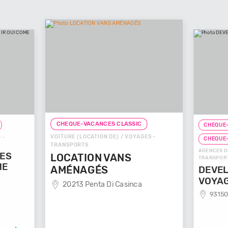
CHEQUE-VACANCES CLASSIC
CHEQUE-
VOITURE (LOCATION DE) / VOYAGES -
 -
CHEQUE
TRANSPORTS
AGENCES D
GES
LOCATION VANS
TRANSPOR
ME
AMÉNAGÉS
DEVEL
VOYA
20213 Penta Di Casinca
93150