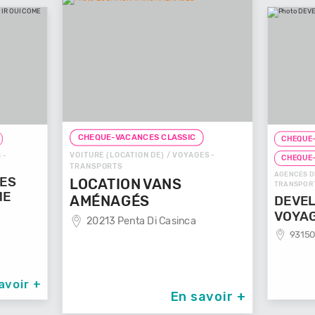
CHEQUE-VACANCES CLASSIC
CHEQUE-VA
VOITURE (LOCATION DE) / VOYAGES -
CHEQUE-V
TRANSPORTS
AGENCES DE V
S
LOCATION VANS
TRANSPORTS
E
AMÉNAGÉS
DEVELO
VOYAG
20213 Penta Di Casinca
93150 L
voir +
En savoir +