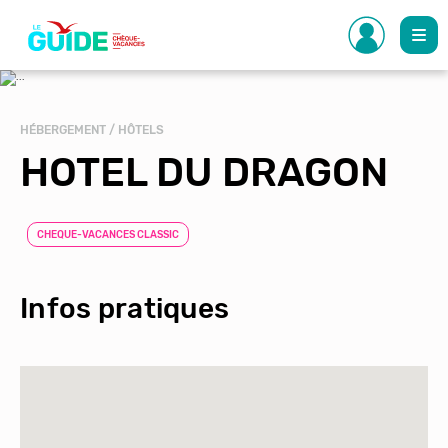
Aller
au
contenu
principal
HÉBERGEMENT / HÔTELS
HOTEL DU DRAGON
CHEQUE-VACANCES CLASSIC
Infos pratiques