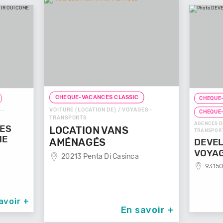
CHEQUE-VACANCES CLASSIC
CHEQUE-
VOITURE (LOCATION DE) / VOYAGES -
 -
CHEQUE
TRANSPORTS
AGENCES D
GES
LOCATION VANS
TRANSPOR
ME
AMÉNAGÉS
DEVEL
VOYA
20213 Penta Di Casinca
93150
avoir +
En savoir +