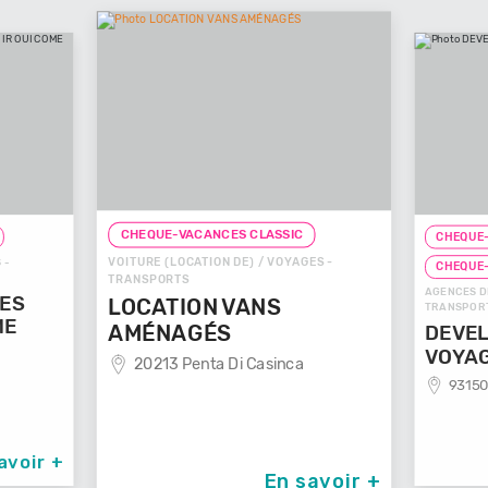
CHEQUE-VACANCES CLASSIC
CHEQUE-
VOITURE (LOCATION DE) / VOYAGES -
 -
CHEQUE
TRANSPORTS
AGENCES D
GES
LOCATION VANS
TRANSPOR
ME
AMÉNAGÉS
DEVEL
VOYA
20213 Penta Di Casinca
93150
avoir +
En savoir +