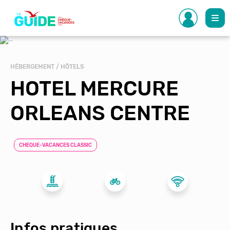
Aller
au
contenu
principal
HÉBERGEMENT / HÔTELS
HOTEL MERCURE
ORLEANS CENTRE
CHEQUE-VACANCES CLASSIC
Infos pratiques