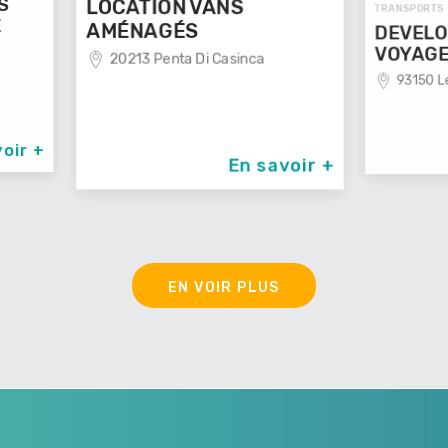
TRANS
TRANSPORTS
VOY
DEVELOP'MENT'
nca
29
VOYAGES
93150 Le Blanc Mesnil
n savoir +
En savoir +
EN VOIR PLUS