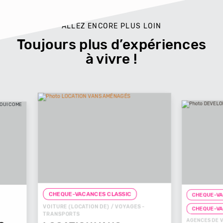
ALLEZ ENCORE PLUS LOIN
Toujours plus d’expériences
à vivre !
CHEQUE-VACANCES CLASSIC
SIC
CHE
YAGES -
CHE
CHEQUE-VACANCES CONNECT
AGENCE
AGENCES DE VOYAGES / VOYAGES -