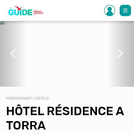
Aller
au
contenu
principal
Précédent
Suivant
HÉBERGEMENT / HÔTELS
HÔTEL RÉSIDENCE A
TORRA