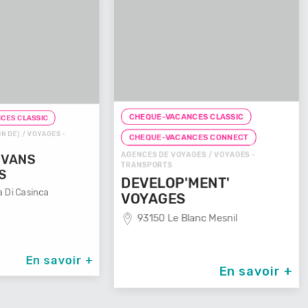
CHEQUE-VACANCES CLASSIC
CHEQUE-
ES -
CHEQUE
CHEQUE-VACANCES CONNECT
AGENCES D
AGENCES DE VOYAGES / VOYAGES -
TRANSPOR
TRANSPORTS
VOYAG
DEVELOP'MENT'
29100
VOYAGES
93150 Le Blanc Mesnil
avoir +
En savoir +