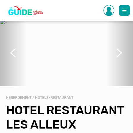
Aller
au
contenu
principal
Précédent
Suivant
HÉBERGEMENT / HÔTELS-RESTAURANT
HOTEL RESTAURANT
LES ALLEUX