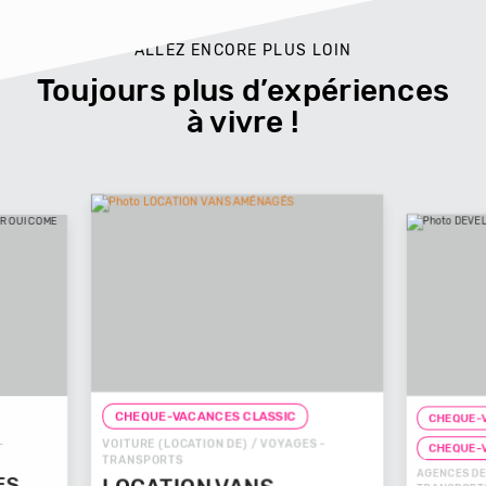
ALLEZ ENCORE PLUS LOIN
Toujours plus d’expériences
à vivre !
CHEQUE-VACANCES CLASSIC
C
CHEQU
GES -
CHEQU
CHEQUE-VACANCES CONNECT
AGENCES 
AGENCES DE VOYAGES / VOYAGES -