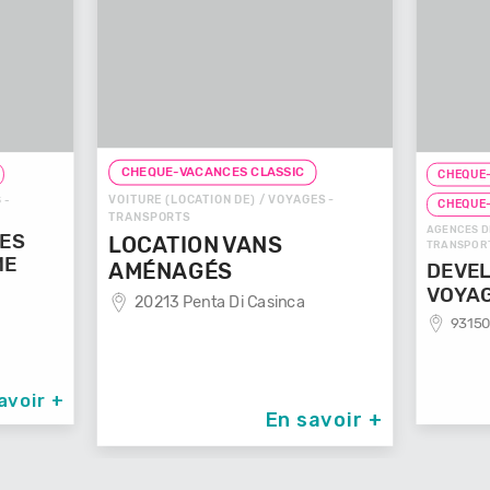
CHEQUE-VACANCES CLASSIC
CHEQUE-VACANC
VOITURE (LOCATION DE) / VOYAGES -
CHEQUE-VACANC
TRANSPORTS
AGENCES DE VOYAG
LOCATION VANS
TRANSPORTS
AMÉNAGÉS
DEVELOP'M
VOYAGES
20213 Penta Di Casinca
93150 Le Bla
 +
En savoir +