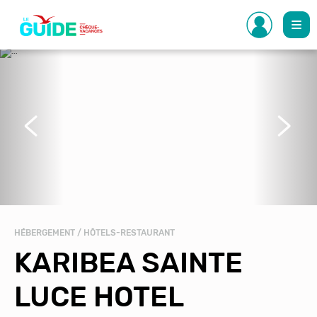
Aller
au
contenu
principal
Précédent
Suivant
HÉBERGEMENT / HÔTELS-RESTAURANT
KARIBEA SAINTE
LUCE HOTEL