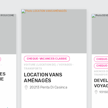
CHEQUE-VACANCES CLASSIC
CHEQUE-
VOITURE (LOCATION DE) / VOYAGES -
 -
CHEQUE
TRANSPORTS
AGENCES D
GES
LOCATION VANS
TRANSPOR
ME
AMÉNAGÉS
DEVEL
VOYA
20213 Penta Di Casinca
93150