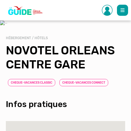
Aller
au
contenu
principal
HÉBERGEMENT / HÔTELS
NOVOTEL ORLEANS
CENTRE GARE
CHEQUE-VACANCES CLASSIC
CHEQUE-VACANCES CONNECT
Infos pratiques