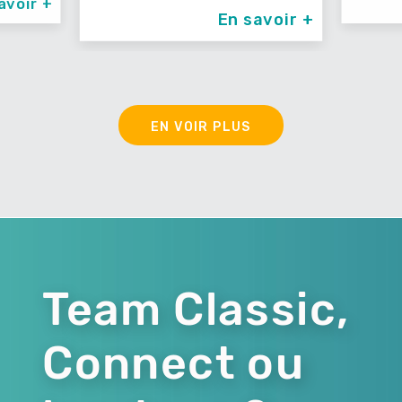
avoir +
En savoir +
EN VOIR PLUS
Team Classic,
Connect ou